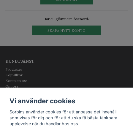
Har du glömt ditt lösenord?
SKAPA NYTT KONTO
KUNDTJÄNST
Produkter
Köpvillkor
Kontakta oss
Om oss
Logga in
Vi använder cookies
OM OSS
Sörbins använder cookies för att anpassa det innehåll
som visas för dig och för att du ska få bästa tänkbara
upplevelse när du handlar hos oss.