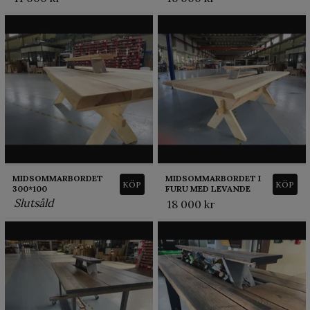
MIDSOMMARBORDET
MIDSOMMARBORDET I
KÖP
KÖP
300*100
FURU MED LEVANDE
KANTER
Slutsåld
18 000 kr