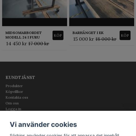
MIDSOMARBORDET
BARHÄNGET I EK
KÖP
KÖP
MODELL 24 I FURU
15 000 kr
18 000 kr
14 450 kr
17 000 kr
KUNDTJÄNST
Produkter
Köpvillkor
Kontakta oss
Om oss
Logga in
OM OSS
Vi använder cookies
Sörbins använder cookies för att anpassa det innehåll