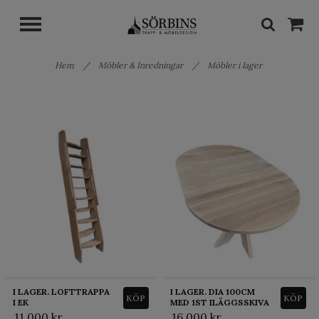
Hem
/
Möbler & Inredningar
/
Möbler i lager
I LAGER. LOFTTRAPPA
I LAGER. DIA 100CM
KÖP
KÖP
I EK
MED 1ST ILÄGGSSKIVA
11 000 kr
16 000 kr