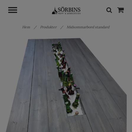
Hem
/
Produkter
/
Midsommarbord standard