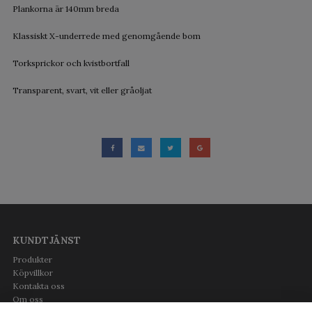
Plankorna är 140mm breda
Klassiskt X-underrede med genomgående bom
Torksprickor och kvistbortfall
Transparent, svart, vit eller gråoljat
KUNDTJÄNST
Produkter
Köpvillkor
Kontakta oss
Om oss