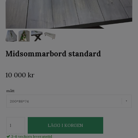
Midsommarbord standard
10 000 kr
mått
200*86*74
LÄGG I KORGEN
3-6 veckors leveranstid