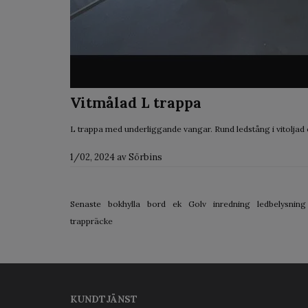
Vitmålad L trappa
L trappa med underliggande vangar. Rund ledstång i vitoljad ek
1/02, 2024
av
Sörbins
Senaste
bokhylla
bord
ek
Golv
inredning
ledbelysning
trappräcke
KUNDTJÄNST