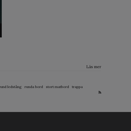
Läs mer
rund ledstång
runda bord
stort matbord
trappa