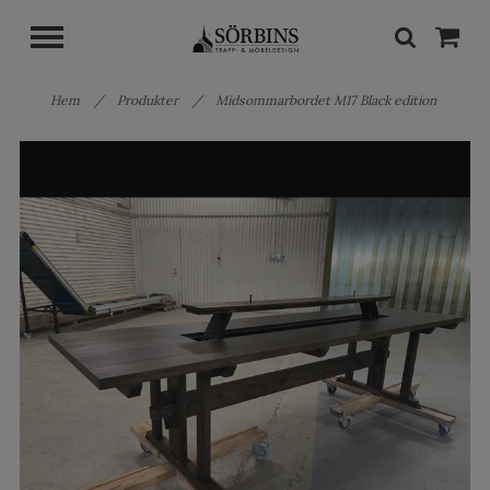
Hem
/
Produkter
/
Midsommarbordet M17 Black edition