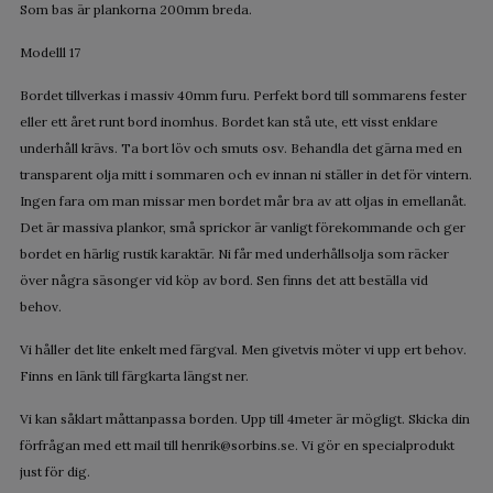
Som bas är plankorna 200mm breda.
Modelll 17
Bordet tillverkas i massiv 40mm furu. Perfekt bord till sommarens fester
eller ett året runt bord inomhus. Bordet kan stå ute, ett visst enklare
underhåll krävs. Ta bort löv och smuts osv. Behandla det gärna med en
transparent olja mitt i sommaren och ev innan ni ställer in det för vintern.
Ingen fara om man missar men bordet mår bra av att oljas in emellanåt.
Det är massiva plankor, små sprickor är vanligt förekommande och ger
bordet en härlig rustik karaktär. Ni får med underhållsolja som räcker
över några säsonger vid köp av bord. Sen finns det att beställa vid
behov.
Vi håller det lite enkelt med färgval. Men givetvis möter vi upp ert behov.
Finns en länk till färgkarta längst ner.
Vi kan såklart måttanpassa borden. Upp till 4meter är mögligt. Skicka din
förfrågan med ett mail till
henrik@sorbins.se
. Vi gör en specialprodukt
just för dig.