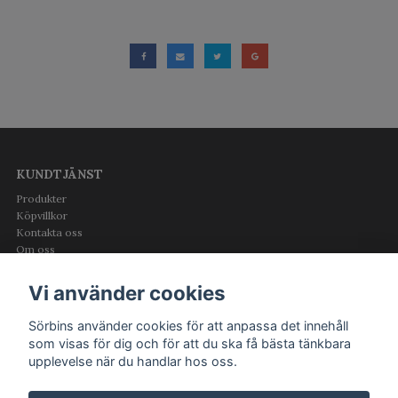
KUNDTJÄNST
Produkter
Köpvillkor
Kontakta oss
Om oss
Logga in
Vi använder cookies
OM OSS
Sörbins använder cookies för att anpassa det innehåll
som visas för dig och för att du ska få bästa tänkbara
upplevelse när du handlar hos oss.